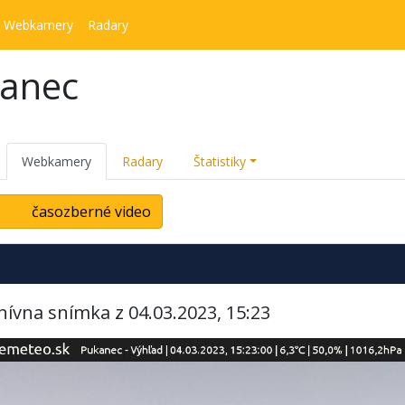
Webkamery
Radary
kanec
Webkamery
Radary
Štatistiky
časozberné video
hívna snímka z 04.03.2023, 15:23