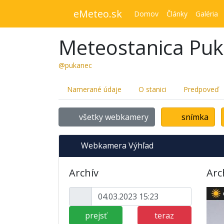
eMeteo.sk
Domov
Články
Galéria
Meteostanica Pu
@pukanec
Namerané údaje
O stanici
Predpoveď
všetky webkamery
snímka
Webkamera Výhľad
Archív
Arc
prejsť
teraz