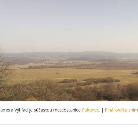
amera Výhľad je súčasťou meteostanice
Pukanec
. |
Plná kvalita sní