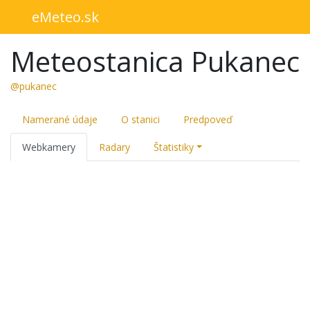
eMeteo.sk
Meteostanica Pukanec
@pukanec
Namerané údaje
O stanici
Predpoveď
Webkamery
Radary
Štatistiky