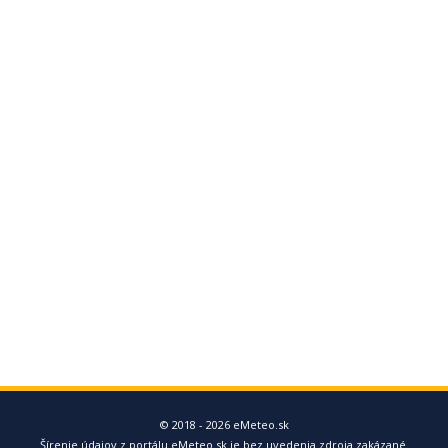
© 2018 - 2026 eMeteo.sk
Šírenie údajov z portálu eMeteo.sk je bez uvedenia zdroja zakázané.