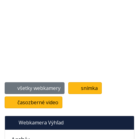
všetky webkamery
snímka
časozberné video
Webkamera Výhľad