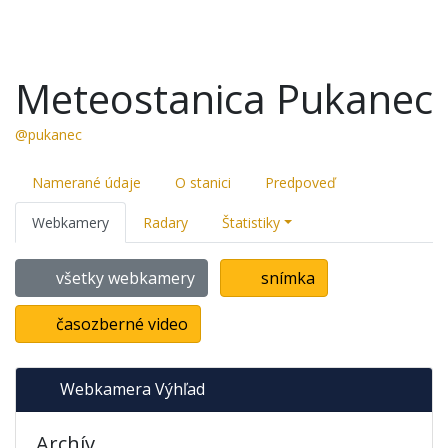
Meteostanica Pukanec
@pukanec
Namerané údaje
O stanici
Predpoveď
Webkamery
Radary
Štatistiky
všetky webkamery
snímka
časozberné video
Webkamera Výhľad
Archív