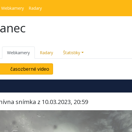
Webkamery
Radary
kanec
Webkamery
Radary
Štatistiky
časozberné video
hívna snímka z 10.03.2023, 20:59