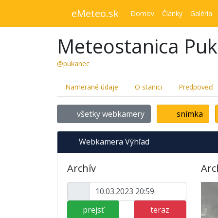
eMeteo.sk
Domov
Články
Galéria
Meteostanica Pu
@pukanec
Namerané údaje
O stanici
Predpoveď
všetky webkamery
snímka
Webkamera Výhľad
Archív
Arc
prejsť
teraz