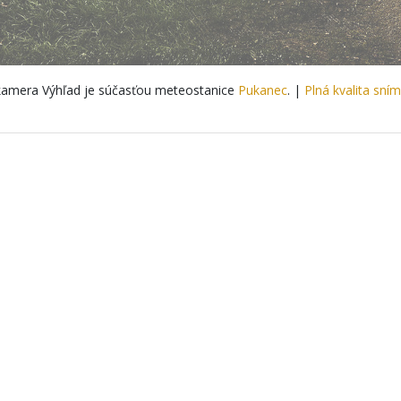
amera Výhľad je súčasťou meteostanice
Pukanec
. |
Plná kvalita sní