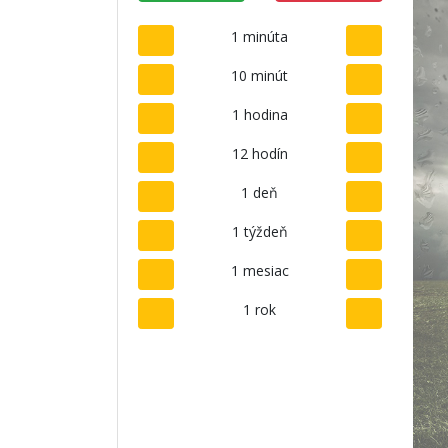
1 minúta
10 minút
1 hodina
12 hodín
1 deň
1 týždeň
1 mesiac
1 rok