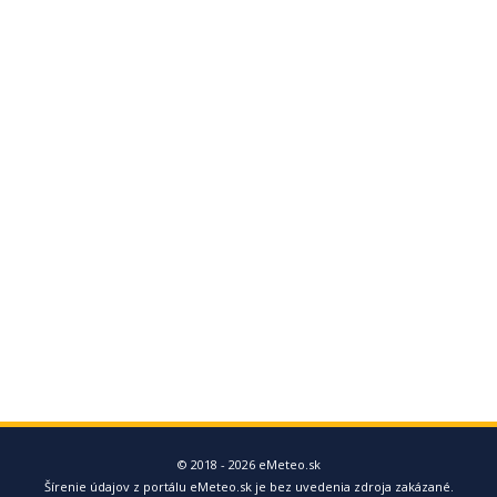
© 2018 - 2026 eMeteo.sk
Šírenie údajov z portálu eMeteo.sk je bez uvedenia zdroja zakázané.