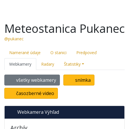
Meteostanica Pukanec
@pukanec
Namerané údaje
O stanici
Predpoveď
Webkamery
Radary
Štatistiky
všetky webkamery
snímka
časozberné video
Webkamera Výhľad
Archív