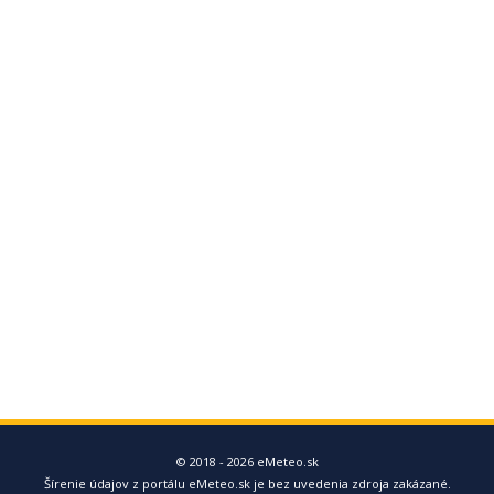
© 2018 - 2026 eMeteo.sk
Šírenie údajov z portálu eMeteo.sk je bez uvedenia zdroja zakázané.