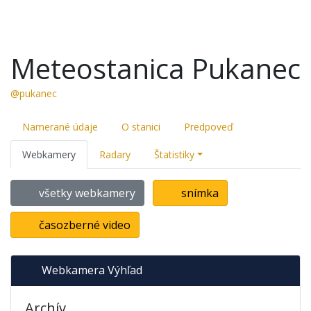
Meteostanica Pukanec
@pukanec
Namerané údaje
O stanici
Predpoveď
Webkamery
Radary
Štatistiky
všetky webkamery
snímka
časozberné video
Webkamera Výhľad
Archív