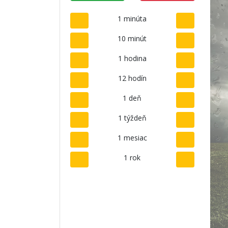
1 minúta
10 minút
1 hodina
12 hodín
1 deň
1 týždeň
1 mesiac
1 rok