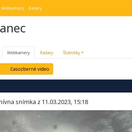
Webkamery
Radary
kanec
Webkamery
Radary
Štatistiky
časozberné video
hívna snímka z 11.03.2023, 15:18