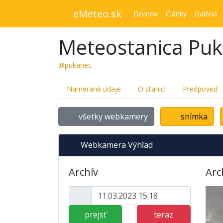
eMeteo.sk
Domov
Články
Galéria
Meteostanica Pu
@pukanec
Namerané údaje
O stanici
Predpoveď
všetky webkamery
snímka
Webkamera Výhľad
Archív
Arc
prejsť
teraz