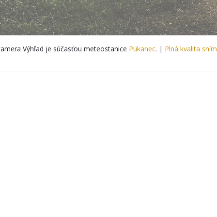
amera Výhľad je súčasťou meteostanice
Pukanec
. |
Plná kvalita sní