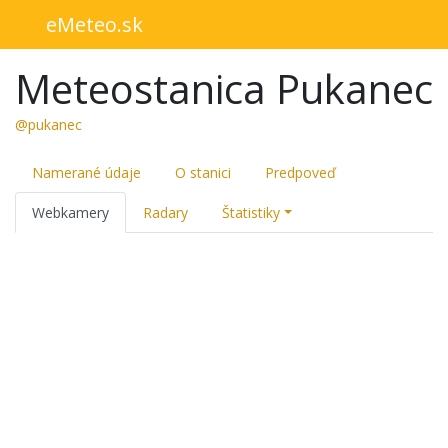
eMeteo.sk
Meteostanica Pukanec
@pukanec
Namerané údaje
O stanici
Predpoveď
Webkamery
Radary
Štatistiky