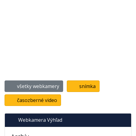
všetky webkamery
snímka
časozberné video
Webkamera Výhľad