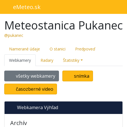
eMeteo.sk
Meteostanica Pukanec
@pukanec
Namerané údaje
O stanici
Predpoveď
Webkamery
Radary
Štatistiky
všetky webkamery
snímka
časozberné video
Webkamera Výhľad
Archív