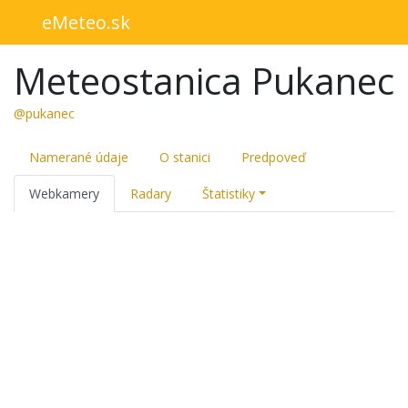
eMeteo.sk
Meteostanica Pukanec
@pukanec
Namerané údaje
O stanici
Predpoveď
Webkamery
Radary
Štatistiky