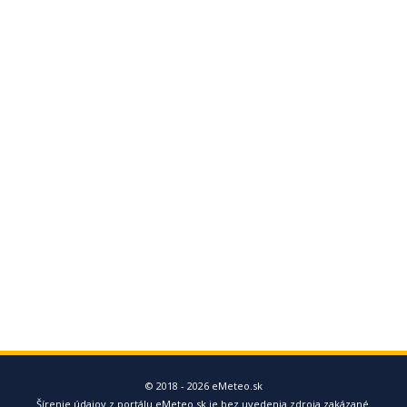
© 2018 - 2026 eMeteo.sk
Šírenie údajov z portálu eMeteo.sk je bez uvedenia zdroja zakázané.