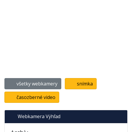
všetky webkamery
snímka
časozberné video
Webkamera Výhľad