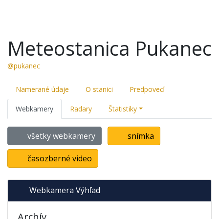
Meteostanica Pukanec
@pukanec
Namerané údaje
O stanici
Predpoveď
Webkamery
Radary
Štatistiky
všetky webkamery
snímka
časozberné video
Webkamera Výhľad
Archív