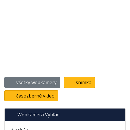
všetky webkamery
snímka
časozberné video
Webkamera Výhľad