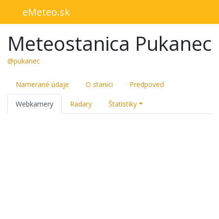
eMeteo.sk
Meteostanica Pukanec
@pukanec
Namerané údaje
O stanici
Predpoveď
Webkamery
Radary
Štatistiky