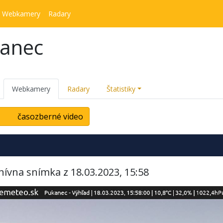
Webkamery
Radary
kanec
Webkamery
Radary
Štatistiky
časozberné video
hívna snímka z 18.03.2023, 15:58