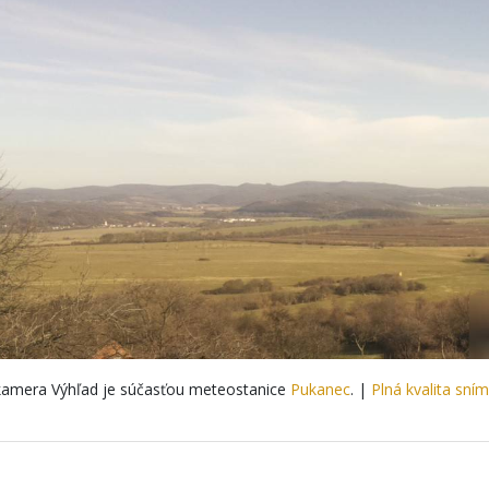
amera Výhľad je súčasťou meteostanice
Pukanec
. |
Plná kvalita sní