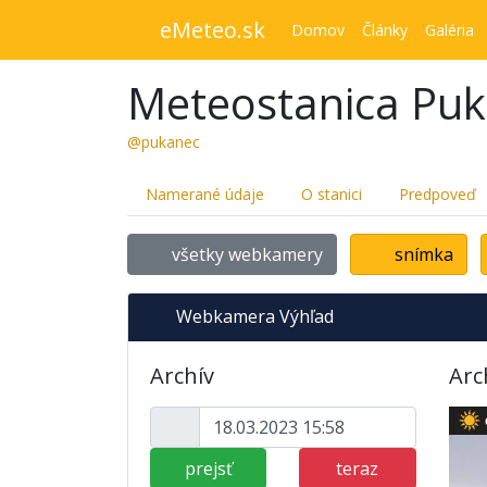
eMeteo.sk
Domov
Články
Galéria
Meteostanica Pu
@pukanec
Namerané údaje
O stanici
Predpoveď
všetky webkamery
snímka
Webkamera Výhľad
Archív
Arc
prejsť
teraz