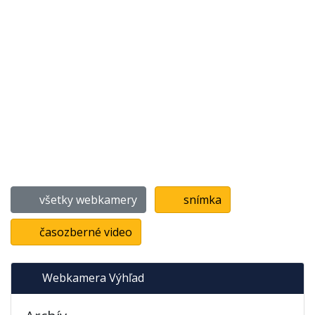
všetky webkamery
snímka
časozberné video
Webkamera Výhľad