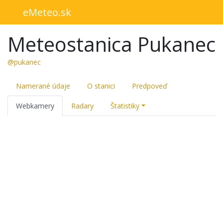
eMeteo.sk
Meteostanica Pukanec
@pukanec
Namerané údaje
O stanici
Predpoveď
Webkamery
Radary
Štatistiky