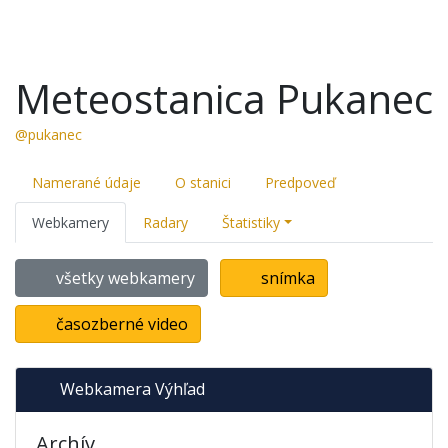
Meteostanica Pukanec
@pukanec
Namerané údaje
O stanici
Predpoveď
Webkamery
Radary
Štatistiky
všetky webkamery
snímka
časozberné video
Webkamera Výhľad
Archív