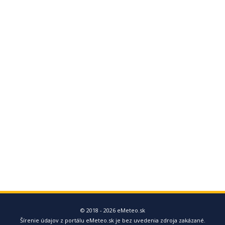
© 2018 - 2026 eMeteo.sk
Šírenie údajov z portálu eMeteo.sk je bez uvedenia zdroja zakázané.