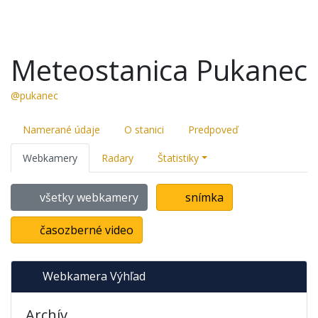
Meteostanica Pukanec
@pukanec
Namerané údaje
O stanici
Predpoveď
Webkamery
Radary
Štatistiky
všetky webkamery
snímka
časozberné video
Webkamera Výhľad
Archív