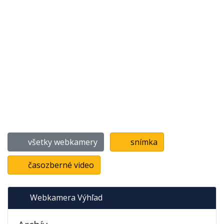
všetky webkamery
snímka
časozberné video
Webkamera Výhľad