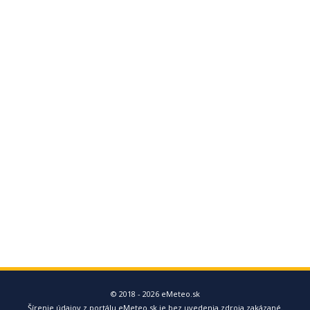
© 2018 - 2026 eMeteo.sk
Šírenie údajov z portálu eMeteo.sk je bez uvedenia zdroja zakázané.