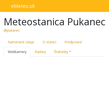
eMeteo.sk
Meteostanica Pukanec
@pukanec
Namerané údaje
O stanici
Predpoveď
Webkamery
Radary
Štatistiky