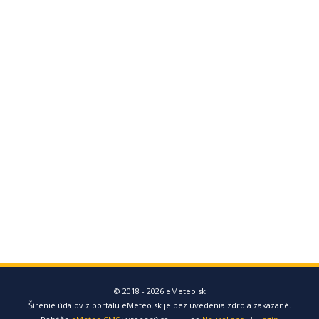
© 2018 - 2026 eMeteo.sk
Šírenie údajov z portálu eMeteo.sk je bez uvedenia zdroja zakázané.