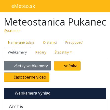
eMeteo.sk
Meteostanica Pukanec
@pukanec
Namerané údaje
O stanici
Predpoveď
Webkamery
Radary
Štatistiky
všetky webkamery
snímka
časozberné video
Webkamera Výhľad
Archív