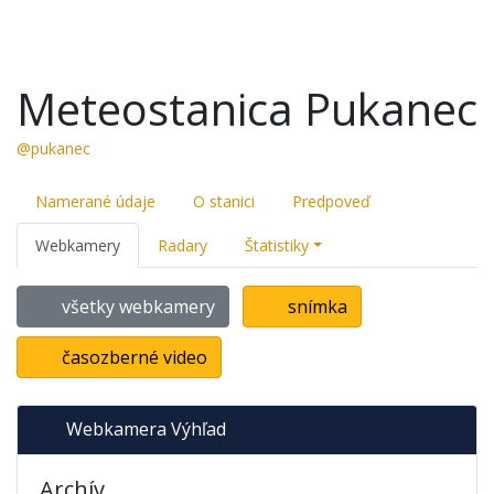
Meteostanica Pukanec
@pukanec
Namerané údaje
O stanici
Predpoveď
Webkamery
Radary
Štatistiky
všetky webkamery
snímka
časozberné video
Webkamera Výhľad
Archív