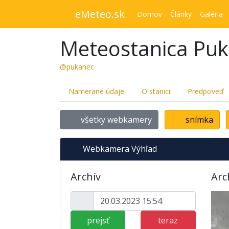
eMeteo.sk
Domov
Články
Galéria
Meteostanica Pu
@pukanec
Namerané údaje
O stanici
Predpoveď
všetky webkamery
snímka
Webkamera Výhľad
Archív
Arc
prejsť
teraz