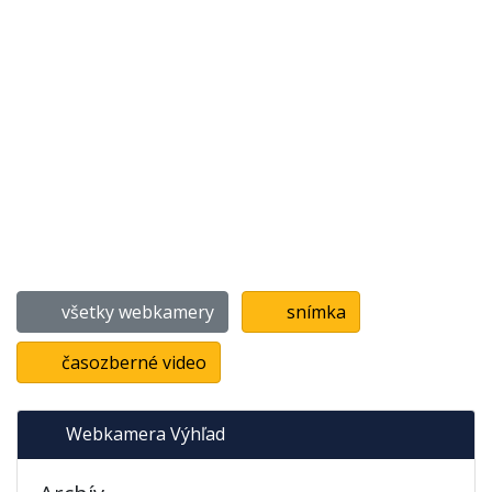
všetky webkamery
snímka
časozberné video
Webkamera Výhľad