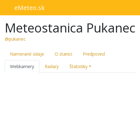
eMeteo.sk
Meteostanica Pukanec
@pukanec
Namerané údaje
O stanici
Predpoveď
Webkamery
Radary
Štatistiky