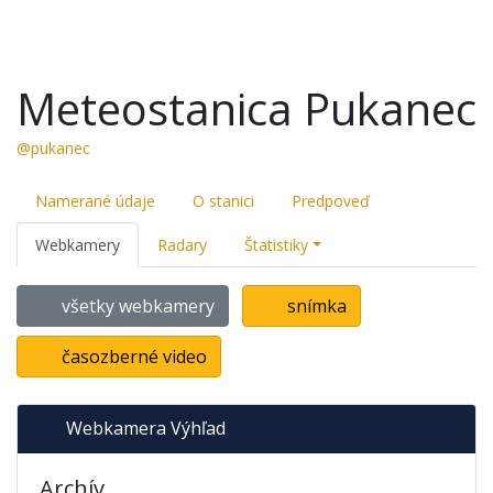
Meteostanica Pukanec
@pukanec
Namerané údaje
O stanici
Predpoveď
Webkamery
Radary
Štatistiky
všetky webkamery
snímka
časozberné video
Webkamera Výhľad
Archív