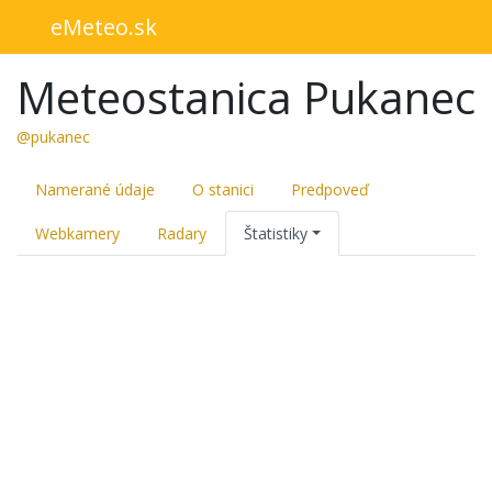
eMeteo.sk
Meteostanica Pukanec
@pukanec
Namerané údaje
O stanici
Predpoveď
Webkamery
Radary
Štatistiky