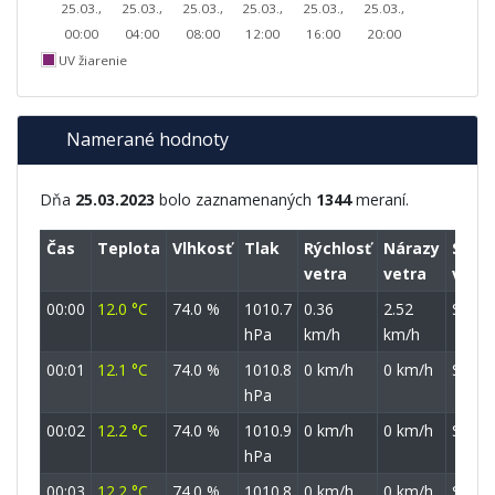
25.03.,
25.03.,
25.03.,
25.03.,
25.03.,
25.03.,
00:00
04:00
08:00
12:00
16:00
20:00
UV žiarenie
Namerané hodnoty
Dňa
25.03.2023
bolo zaznamenaných
1344
meraní.
Čas
Teplota
Vlhkosť
Tlak
Rýchlosť
Nárazy
Smer
vetra
vetra
vetra
00:00
12.0 °C
74.0 %
1010.7
0.36
2.52
SSZ
hPa
km/h
km/h
00:01
12.1 °C
74.0 %
1010.8
0 km/h
0 km/h
SSZ
hPa
00:02
12.2 °C
74.0 %
1010.9
0 km/h
0 km/h
SSZ
hPa
00:03
12.2 °C
74.0 %
1010.8
0 km/h
0 km/h
SSZ