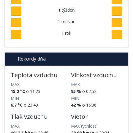
1 týždeň
1 mesiac
1 rok
Rekordy dňa
Teplota vzduchu
Vlhkosť vzduchu
MAX
MAX
15.2 °C
o 11:23
95 %
o 02:52
MIN
MIN
6.7 °C
o 23:49
42 %
o 16:36
Tlak vzduchu
Vietor
MAX
MAX rýchlosť
1012.5 hPa
o 23:48
28.08 km/h
o 20:31