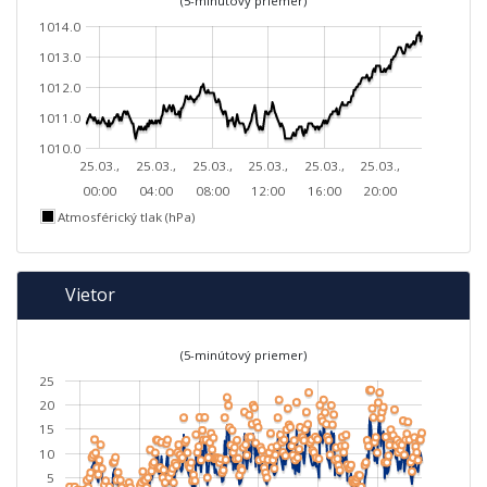
(5-minútový priemer)
1014.0
1013.0
1012.0
1011.0
1010.0
25.03.,
25.03.,
25.03.,
25.03.,
25.03.,
25.03.,
00:00
04:00
08:00
12:00
16:00
20:00
Atmosférický tlak (hPa)
Vietor
(5-minútový priemer)
25
20
15
10
5