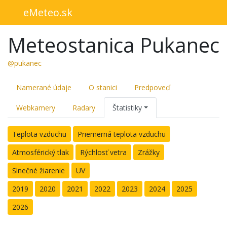
eMeteo.sk
Meteostanica Pukanec
@pukanec
Namerané údaje
O stanici
Predpoveď
Webkamery
Radary
Štatistiky
Teplota vzduchu
Priemerná teplota vzduchu
Atmosférický tlak
Rýchlosť vetra
Zrážky
Slnečné žiarenie
UV
2019
2020
2021
2022
2023
2024
2025
2026