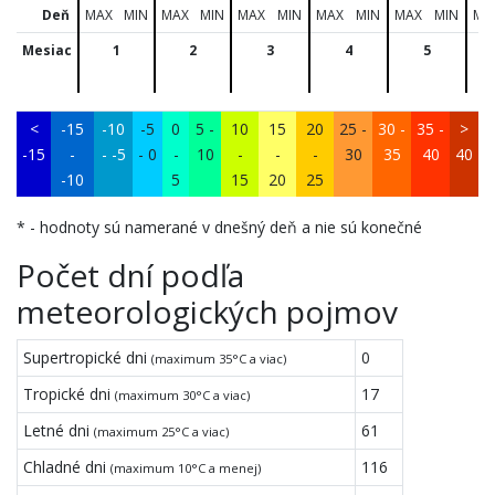
Deň
MAX
MIN
MAX
MIN
MAX
MIN
MAX
MIN
MAX
MIN
MA
Mesiac
1
2
3
4
5
<
-15
-10
-5
0
5 -
10
15
20
25 -
30 -
35 -
>
-15
-
- -5
- 0
-
10
-
-
-
30
35
40
40
-10
5
15
20
25
* - hodnoty sú namerané v dnešný deň a nie sú konečné
Počet dní podľa
meteorologických pojmov
Supertropické dni
0
(maximum 35°C a viac)
Tropické dni
17
(maximum 30°C a viac)
Letné dni
61
(maximum 25°C a viac)
Chladné dni
116
(maximum 10°C a menej)