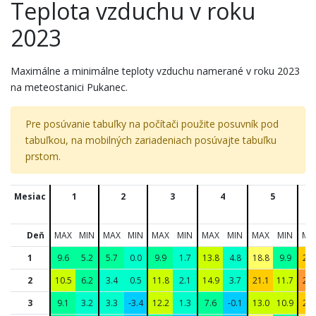
Teplota vzduchu v roku
2023
Maximálne a minimálne teploty vzduchu namerané v roku 2023
na meteostanici Pukanec.
Pre posúvanie tabuľky na počítači použite posuvník pod
tabuľkou, na mobilných zariadeniach posúvajte tabuľku
prstom.
Mesiac
1
2
3
4
5
Deň
MAX
MIN
MAX
MIN
MAX
MIN
MAX
MIN
MAX
MIN
MA
1
9.6
5.2
5.7
0.0
9.9
1.7
13.8
4.8
18.8
9.9
24.
2
10.5
6.2
3.4
0.5
11.8
2.1
14.9
3.7
21.1
11.7
25.
3
9.1
3.2
3.3
-3.4
12.2
1.3
7.6
-0.1
13.0
10.9
20.