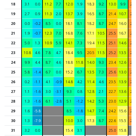
18
3.1
0.0
11.2
7.7
12.0
1.9
18.3
9.2
13.0
9.9
25.
19
2.7
0.9
11.3
2.0
13.7
3.9
16.5
8.7
21.4
10.7
28.
20
0.0
-0.2
8.5
0.0
18.1
8.1
18.2
8.7
24.7
16.0
28.
21
1.9
-0.7
12.3
7.0
16.8
7.6
17.1
10.5
25.5
16.7
29.
22
5.0
1.3
10.9
5.9
14.1
7.3
19.4
11.5
25.1
14.6
29.
23
10.8
4.6
7.8
4.7
18.4
9.5
20.5
11.5
25.2
13.5
28.
24
9.9
4.4
8.7
4.6
18.8
11.8
14.0
9.3
23.4
12.6
25.
25
5.8
-1.4
6.7
0.0
15.2
6.7
13.5
7.3
25.6
13.0
27.
26
0.2
-1.1
4.1
-0.9
14.8
4.2
11.4
4.6
23.5
13.9
26.
27
1.1
-1.6
3.0
-3.1
9.3
0.8
12.8
2.1
22.7
13.6
23.
28
1.3
-1.6
6.1
-2.8
5.1
-1.2
14.2
5.3
23.0
12.9
20.
29
1.6
-5.8
8.5
-1.8
14.7
7.4
24.2
15.6
25.
30
1.3
-7.9
10.0
3.0
17.3
8.7
22.6
15.5
26.
31
3.2
0.0
15.4
3.1
25.0
15.8