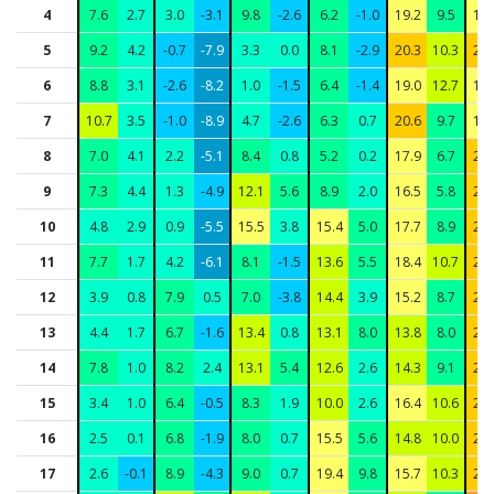
4
7.6
2.7
3.0
-3.1
9.8
-2.6
6.2
-1.0
19.2
9.5
17.
5
9.2
4.2
-0.7
-7.9
3.3
0.0
8.1
-2.9
20.3
10.3
23.
6
8.8
3.1
-2.6
-8.2
1.0
-1.5
6.4
-1.4
19.0
12.7
19.
7
10.7
3.5
-1.0
-8.9
4.7
-2.6
6.3
0.7
20.6
9.7
19.
8
7.0
4.1
2.2
-5.1
8.4
0.8
5.2
0.2
17.9
6.7
20.
9
7.3
4.4
1.3
-4.9
12.1
5.6
8.9
2.0
16.5
5.8
21.
10
4.8
2.9
0.9
-5.5
15.5
3.8
15.4
5.0
17.7
8.9
23.
11
7.7
1.7
4.2
-6.1
8.1
-1.5
13.6
5.5
18.4
10.7
22.
12
3.9
0.8
7.9
0.5
7.0
-3.8
14.4
3.9
15.2
8.7
22.
13
4.4
1.7
6.7
-1.6
13.4
0.8
13.1
8.0
13.8
8.0
20.
14
7.8
1.0
8.2
2.4
13.1
5.4
12.6
2.6
14.3
9.1
22.
15
3.4
1.0
6.4
-0.5
8.3
1.9
10.0
2.6
16.4
10.6
23.
16
2.5
0.1
6.8
-1.9
8.0
0.7
15.5
5.6
14.8
10.0
24.
17
2.6
-0.1
8.9
-4.3
9.0
0.7
19.4
9.8
15.7
10.3
23.