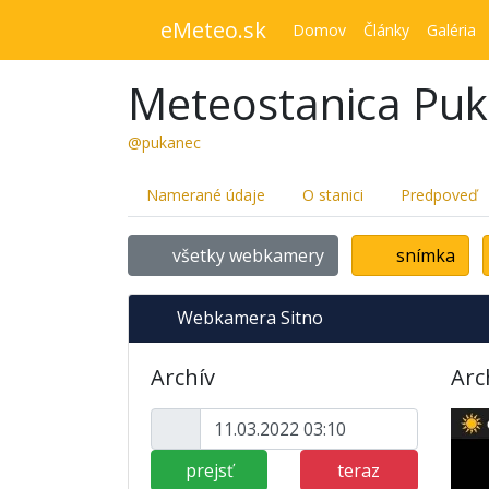
eMeteo.sk
Domov
Články
Galéria
Meteostanica Pu
@pukanec
Namerané údaje
O stanici
Predpoveď
všetky webkamery
snímka
Webkamera Sitno
Archív
Arc
prejsť
teraz