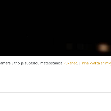
amera Sitno je súčasťou meteostanice
Pukanec
. |
Plná kvalita snímk