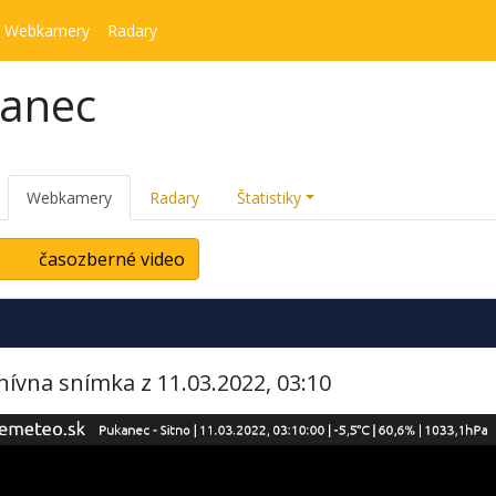
Webkamery
Radary
kanec
Webkamery
Radary
Štatistiky
časozberné video
hívna snímka z 11.03.2022, 03:10