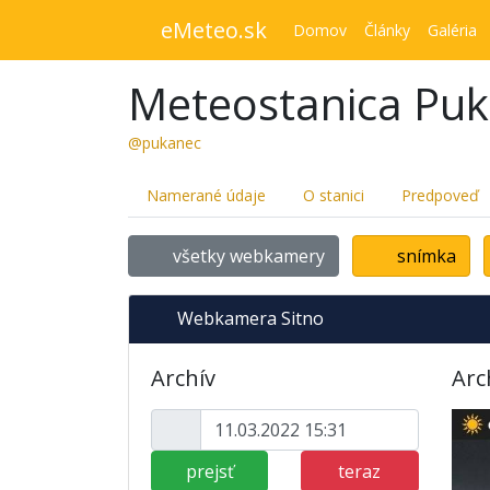
eMeteo.sk
Domov
Články
Galéria
Meteostanica Pu
@pukanec
Namerané údaje
O stanici
Predpoveď
všetky webkamery
snímka
Webkamera Sitno
Archív
Arc
prejsť
teraz