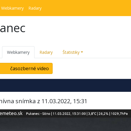
Webkamery
Radary
kanec
Webkamery
Radary
Štatistiky
časozberné video
hívna snímka z 11.03.2022, 15:31