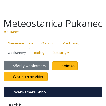
Meteostanica Pukanec
@pukanec
Namerané údaje
O stanici
Predpoveď
Webkamery
Radary
Štatistiky
všetky webkamery
snímka
časozberné video
Webkamera Sitno
Archív