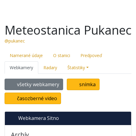
Meteostanica Pukanec
@pukanec
Namerané údaje
O stanici
Predpoveď
Webkamery
Radary
Štatistiky
všetky webkamery
snímka
časozberné video
Webkamera Sitno
Archív