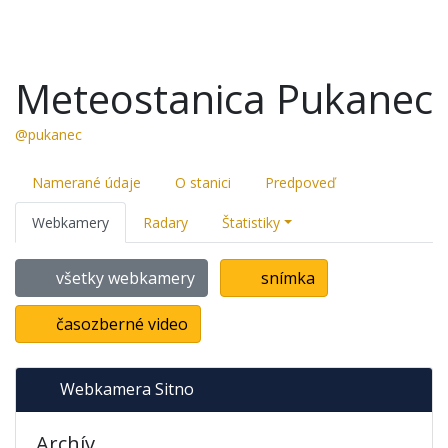
Meteostanica Pukanec
@pukanec
Namerané údaje
O stanici
Predpoveď
Webkamery
Radary
Štatistiky
všetky webkamery
snímka
časozberné video
Webkamera Sitno
Archív