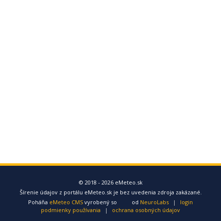
© 2018 - 2026 eMeteo.sk
Šírenie údajov z portálu eMeteo.sk je bez uvedenia zdroja zakázané.
Poháňa
eMeteo CMS
vyrobený so
od
NeuroLabs
|
login
podmienky používania
|
ochrana osobných údajov