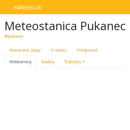
eMeteo.sk
Meteostanica Pukanec
@pukanec
Namerané údaje
O stanici
Predpoveď
Webkamery
Radary
Štatistiky