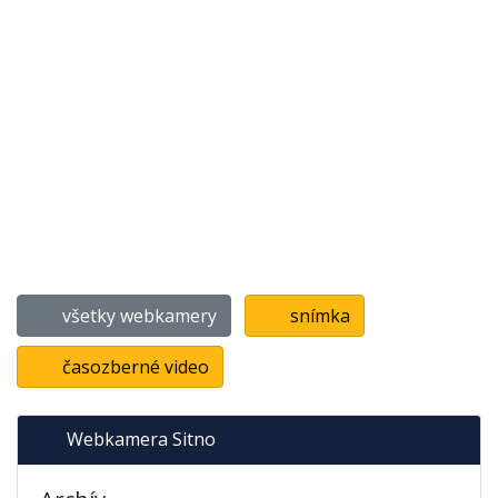
všetky webkamery
snímka
časozberné video
Webkamera Sitno