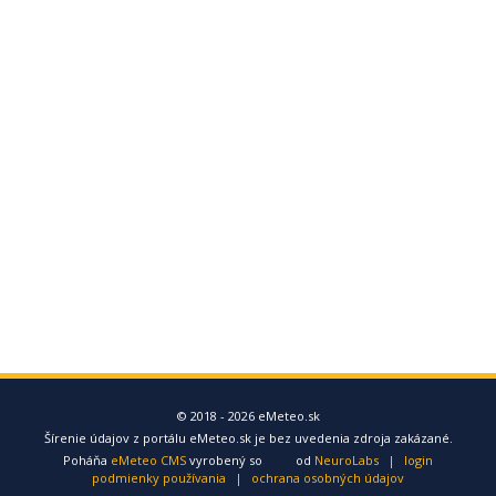
© 2018 - 2026 eMeteo.sk
Šírenie údajov z portálu eMeteo.sk je bez uvedenia zdroja zakázané.
Poháňa
eMeteo CMS
vyrobený so
od
NeuroLabs
|
login
podmienky používania
|
ochrana osobných údajov