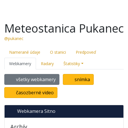
Meteostanica Pukanec
@pukanec
Namerané údaje
O stanici
Predpoveď
Webkamery
Radary
Štatistiky
všetky webkamery
snímka
časozberné video
Webkamera Sitno
Archív