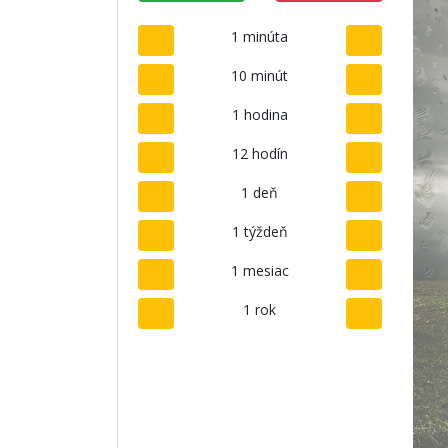
1 minúta
10 minút
1 hodina
12 hodín
1 deň
1 týždeň
1 mesiac
1 rok