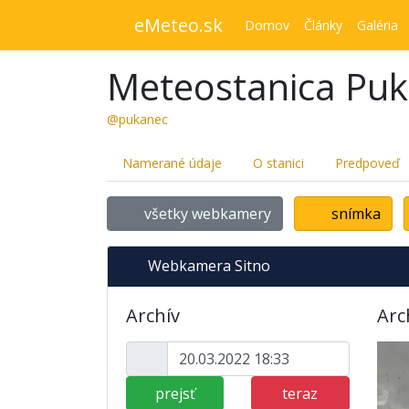
eMeteo.sk
Domov
Články
Galéria
Meteostanica Pu
@pukanec
Namerané údaje
O stanici
Predpoveď
všetky webkamery
snímka
Webkamera Sitno
Archív
Arc
prejsť
teraz