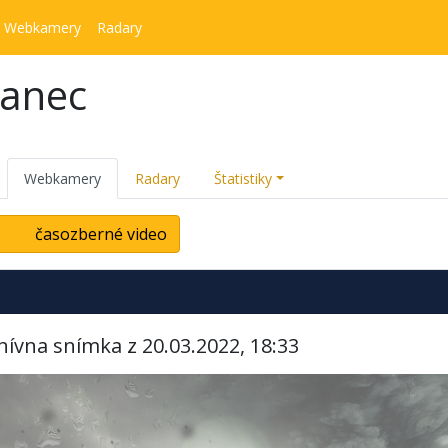
Webkamery
Radary
kanec
Webkamery
Radary
Štatistiky
časozberné video
hívna snímka z 20.03.2022, 18:33