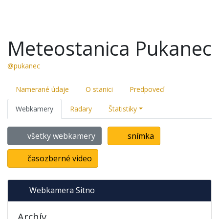
Meteostanica Pukanec
@pukanec
Namerané údaje
O stanici
Predpoveď
Webkamery
Radary
Štatistiky
všetky webkamery
snímka
časozberné video
Webkamera Sitno
Archív