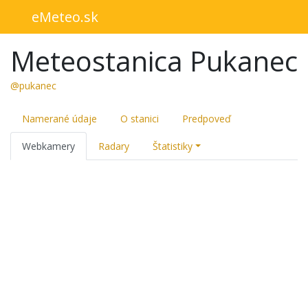
eMeteo.sk
Meteostanica Pukanec
@pukanec
Namerané údaje
O stanici
Predpoveď
Webkamery
Radary
Štatistiky