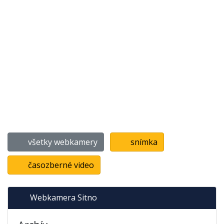
všetky webkamery
snímka
časozberné video
Webkamera Sitno