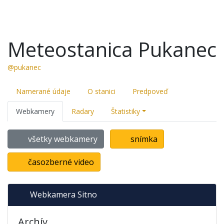
Meteostanica Pukanec
@pukanec
Namerané údaje
O stanici
Predpoveď
Webkamery
Radary
Štatistiky
všetky webkamery
snímka
časozberné video
Webkamera Sitno
Archív