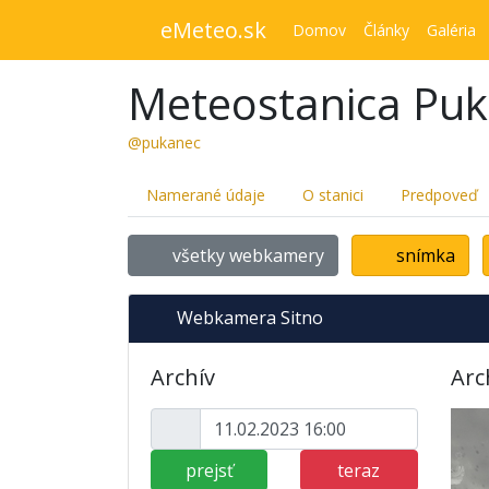
eMeteo.sk
Domov
Články
Galéria
Meteostanica Pu
@pukanec
Namerané údaje
O stanici
Predpoveď
všetky webkamery
snímka
Webkamera Sitno
Archív
Arc
prejsť
teraz