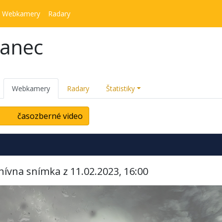
Webkamery
Radary
kanec
Webkamery
Radary
Štatistiky
časozberné video
hívna snímka z 11.02.2023, 16:00