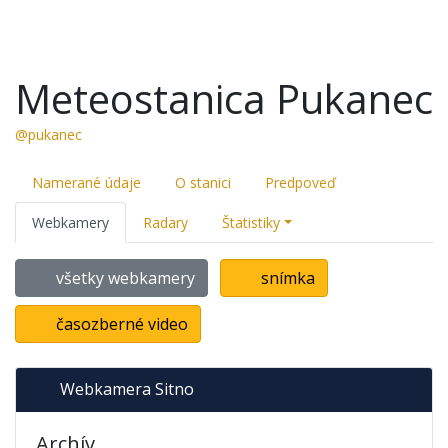
Meteostanica Pukanec
@pukanec
Namerané údaje
O stanici
Predpoveď
Webkamery
Radary
Štatistiky
všetky webkamery
snímka
časozberné video
Webkamera Sitno
Archív