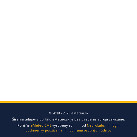
© 2018 - 2026 eMeteo.sk
Šírenie údajov z portálu eMeteo.sk je bez uvedenia zdroja zakázané.
Poháňa
eMeteo CMS
vyrobený so
od
NeuroLabs
|
login
podmienky používania
|
ochrana osobných údajov