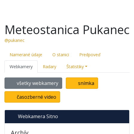
Meteostanica Pukanec
@pukanec
Namerané údaje
O stanici
Predpoveď
Webkamery
Radary
Štatistiky
všetky webkamery
snímka
časozberné video
Webkamera Sitno
Archív