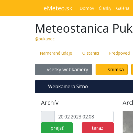
eMeteo.sk
Domov
Články
Galéria
Meteostanica Pu
@pukanec
Namerané údaje
O stanici
Predpoveď
všetky webkamery
snímka
Webkamera Sitno
Archív
Arc
prejsť
teraz