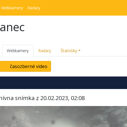
Webkamery
Radary
kanec
Webkamery
Radary
Štatistiky
časozberné video
hívna snímka z 20.02.2023, 02:08