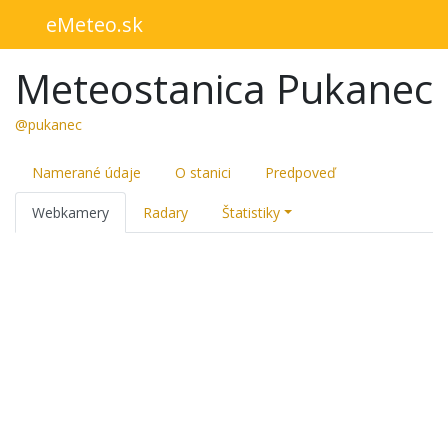
eMeteo.sk
Meteostanica Pukanec
@pukanec
Namerané údaje
O stanici
Predpoveď
Webkamery
Radary
Štatistiky