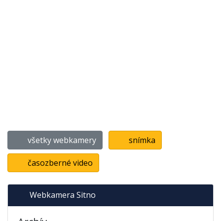
všetky webkamery
snímka
časozberné video
Webkamera Sitno