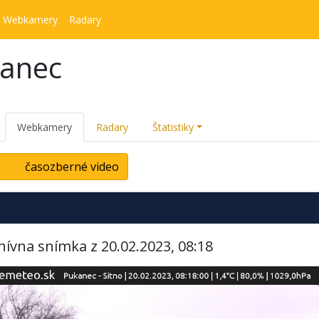
Webkamery
Radary
kanec
Webkamery
Radary
Štatistiky
časozberné video
hívna snímka z 20.02.2023, 08:18