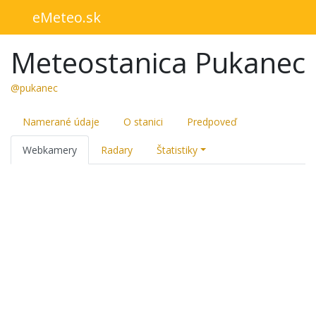
eMeteo.sk
Meteostanica Pukanec
@pukanec
Namerané údaje
O stanici
Predpoveď
Webkamery
Radary
Štatistiky