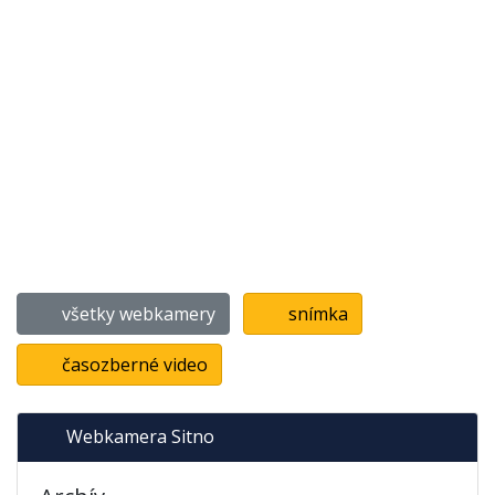
všetky webkamery
snímka
časozberné video
Webkamera Sitno