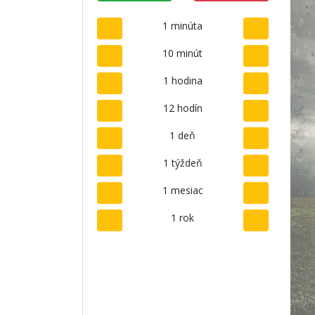
1 minúta
10 minút
1 hodina
12 hodín
1 deň
1 týždeň
1 mesiac
1 rok