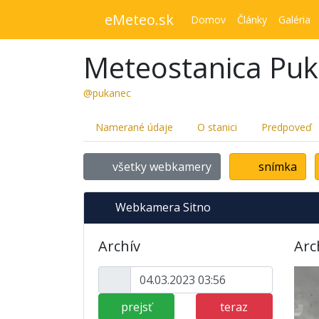
eMeteo.sk
Domov
Články
Galéria
Meteostanica Pu
@pukanec
Namerané údaje
O stanici
Predpoveď
všetky webkamery
snímka
Webkamera Sitno
Archív
Arc
prejsť
teraz