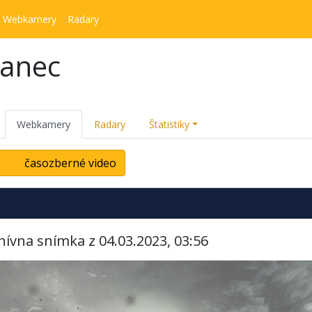
Webkamery
Radary
kanec
Webkamery
Radary
Štatistiky
časozberné video
hívna snímka z 04.03.2023, 03:56