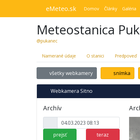
eMeteo.sk
Domov
Články
Galéria
Meteostanica Pu
@pukanec
Namerané údaje
O stanici
Predpoveď
všetky webkamery
snímka
Webkamera Sitno
Archív
Arc
prejsť
teraz