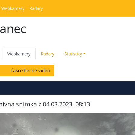
Webkamery
Radary
kanec
Webkamery
Radary
Štatistiky
časozberné video
hívna snímka z 04.03.2023, 08:13