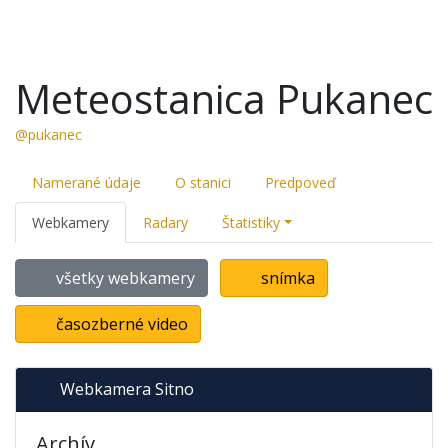
Meteostanica Pukanec
@pukanec
Namerané údaje
O stanici
Predpoveď
Webkamery
Radary
Štatistiky
všetky webkamery
snímka
časozberné video
Webkamera Sitno
Archív