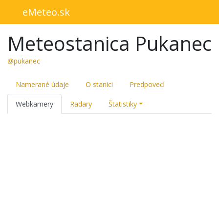
eMeteo.sk
Meteostanica Pukanec
@pukanec
Namerané údaje
O stanici
Predpoveď
Webkamery
Radary
Štatistiky