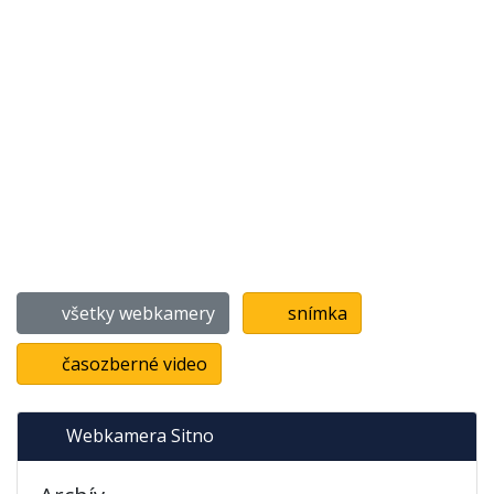
všetky webkamery
snímka
časozberné video
Webkamera Sitno