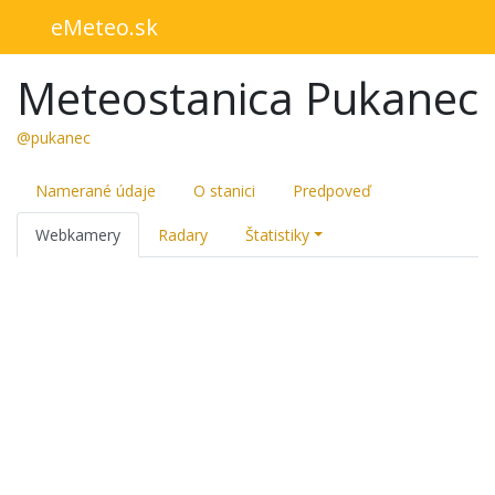
eMeteo.sk
Meteostanica Pukanec
@pukanec
Namerané údaje
O stanici
Predpoveď
Webkamery
Radary
Štatistiky