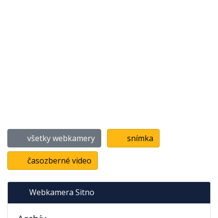
všetky webkamery
snímka
časozberné video
Webkamera Sitno