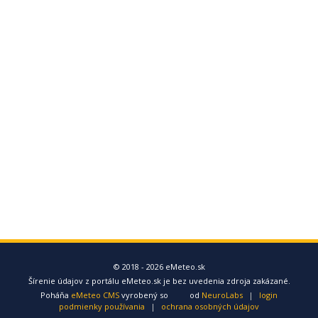
© 2018 - 2026 eMeteo.sk
Šírenie údajov z portálu eMeteo.sk je bez uvedenia zdroja zakázané.
Poháňa
eMeteo CMS
vyrobený so
od
NeuroLabs
|
login
podmienky používania
|
ochrana osobných údajov