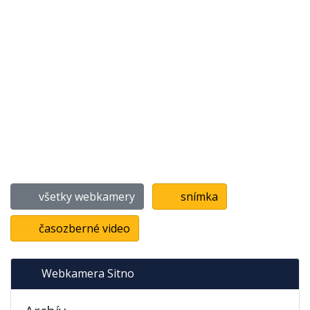
všetky webkamery
snímka
časozberné video
Webkamera Sitno