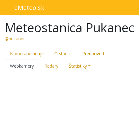
eMeteo.sk
Meteostanica Pukanec
@pukanec
Namerané údaje
O stanici
Predpoveď
Webkamery
Radary
Štatistiky