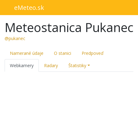
eMeteo.sk
Meteostanica Pukanec
@pukanec
Namerané údaje
O stanici
Predpoveď
Webkamery
Radary
Štatistiky