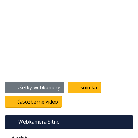
všetky webkamery
snímka
časozberné video
Webkamera Sitno