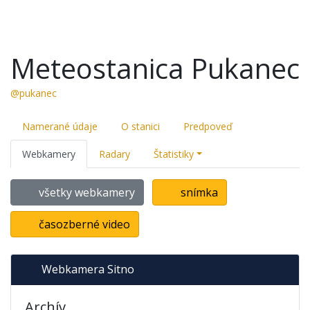
Meteostanica Pukanec
@pukanec
Namerané údaje
O stanici
Predpoveď
Webkamery
Radary
Štatistiky
všetky webkamery
snímka
časozberné video
Webkamera Sitno
Archív